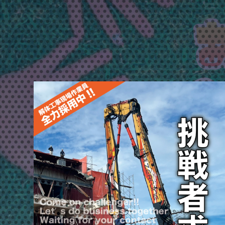
り
な〜
ざ
と
エ
イ
サ
ー
ま
つ
り
＆
ハ
ッ