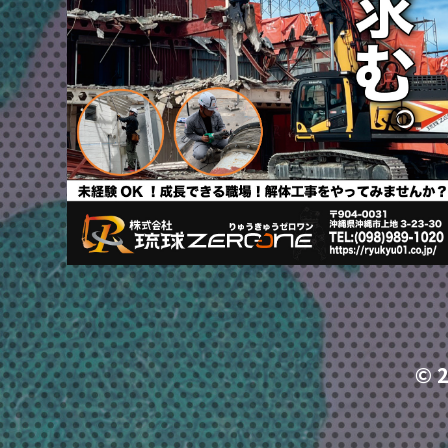
ピ
ー
フ
ェ
ス
© 