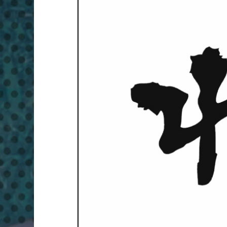
ピ
ー
フ
ェ
ス