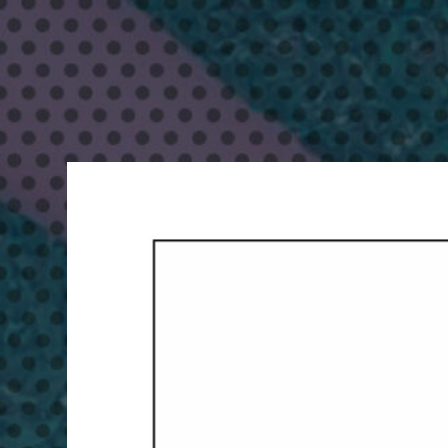
り
な〜
ざ
と
エ
イ
サ
ー
ま
つ
り
＆
ハ
ッ