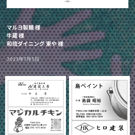
マルヨ製麺 様
牛蔵 様
和琉ダイニング 東や 様
2023年7月5日