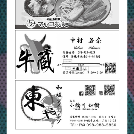
ま
つ
り
＆
ハ
ッ
ピ
ー
フ
ェ
ス