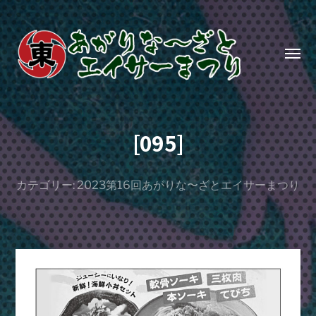
Toggl
menu
あ
が
[095]
り
な〜
ざ
カテゴリー:
2023第16回あがりな〜ざとエイサーまつり
と
エ
イ
サ
ー