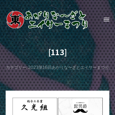
Toggl
menu
あ
が
[113]
り
な〜
ざ
カテゴリー:
2023第16回あがりな〜ざとエイサーまつり
と
エ
イ
サ
ー