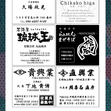
ま
つ
り
＆
ハ
ッ
ピ
ー
フ
ェ
ス