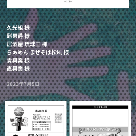
久光組 様
髭男爵 様
居酒屋 琉球王 様
らぁめん まぜそば松風 様
貴興業 様
直興業 様
2023年7月5日