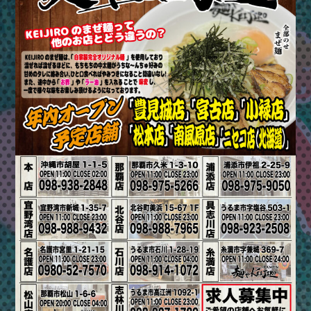
ま
つ
り
＆
ハ
ッ
ピ
ー
フ
ェ
ス