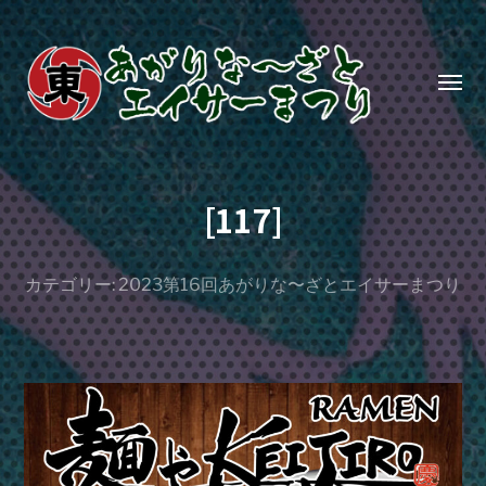
Toggl
menu
あ
が
[117]
り
な〜
ざ
カテゴリー:
2023第16回あがりな〜ざとエイサーまつり
と
エ
イ
サ
ー