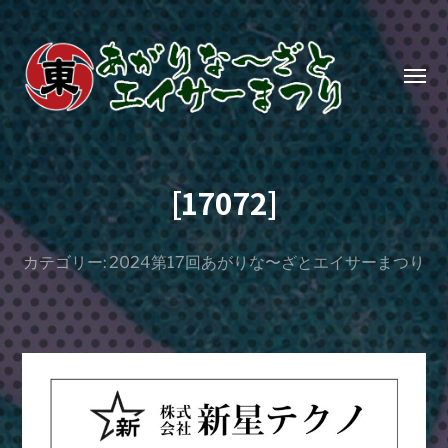
Toggl
menu
あ
が
[17072]
り
な〜
ざ
カテゴリー:
2024第17回あがりな〜ざとエイサーまつり
と
エ
イ
サ
ー