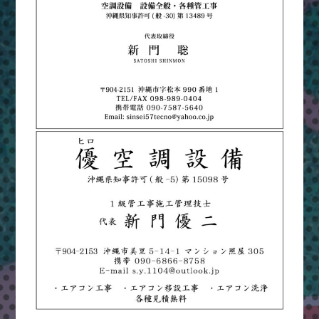
ま
つ
り
＆
ハ
ッ
ピ
ー
フ
ェ
ス