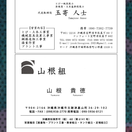
ま
つ
り
＆
ハ
ッ
ピ
ー
フ
ェ
ス