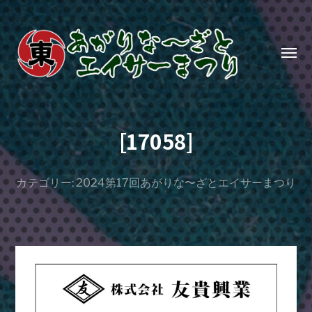
Toggl
menu
あ
が
[17058]
り
な〜
ざ
カテゴリー:
2024第17回あがりな〜ざとエイサーまつり
と
エ
イ
サ
ー