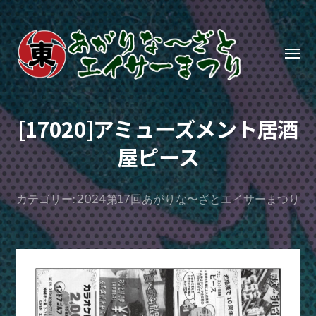
Toggl
menu
あ
が
[17020]アミューズメント居酒
り
屋ピース
な〜
ざ
カテゴリー:
2024第17回あがりな〜ざとエイサーまつり
と
エ
イ
サ
ー