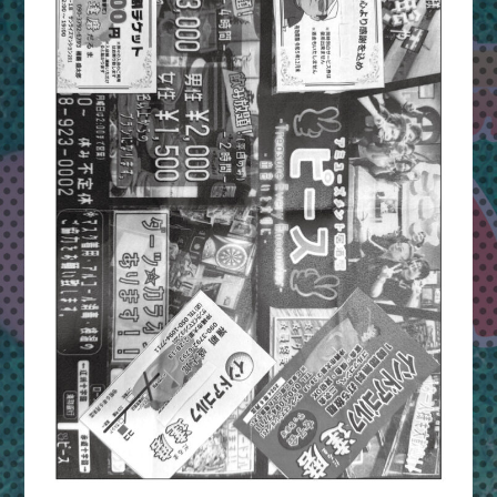
ま
つ
り
＆
ハ
ッ
ピ
ー
フ
ェ
ス