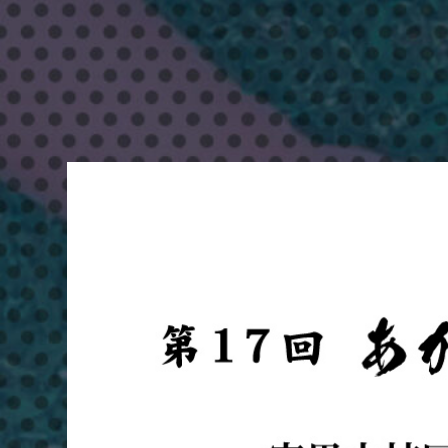
り
な〜
ざ
と
エ
イ
サ
ー
ま
つ
り
＆
ハ
ッ