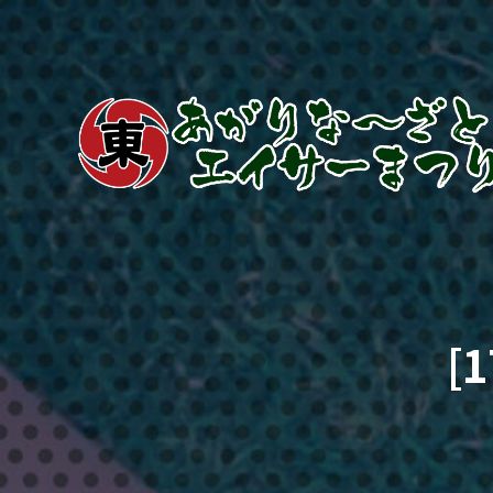
[
あ
が