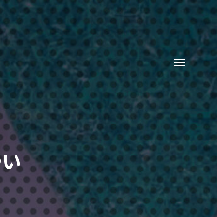
Toggle
menu
つい