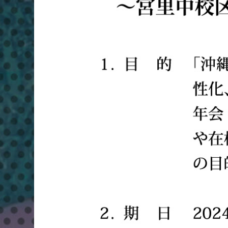
ピ
ー
フ
ェ
ス