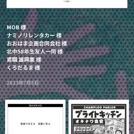
MOB 様
ナミノリレンタカー 様
おおはま企画合同会社 様
北中58年生友人一同 様
鳶職 雄興業 様
くろだるま 様
2023年7月5日