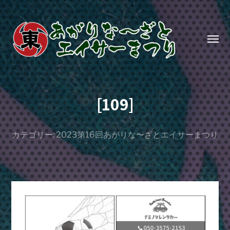
Toggl
menu
あ
が
[109]
り
な〜
ざ
カテゴリー:
2023第16回あがりな〜ざとエイサーまつり
と
エ
イ
サ
ー