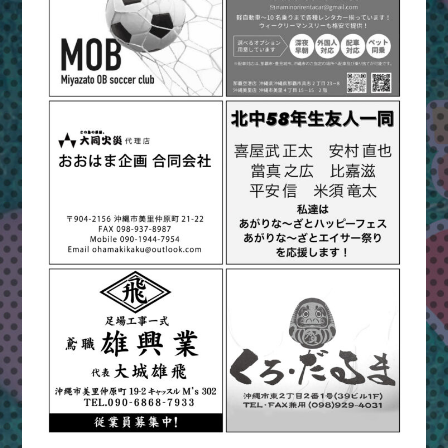
ま
つ
り
＆
ハ
ッ
ピ
ー
フ
ェ
ス