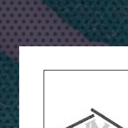
り
な〜
ざ
と
エ
イ
サ
ー
ま
つ
り
＆
ハ
ッ