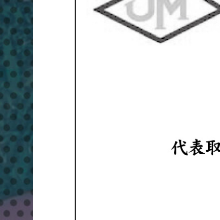
ピ
ー
フ
ェ
ス