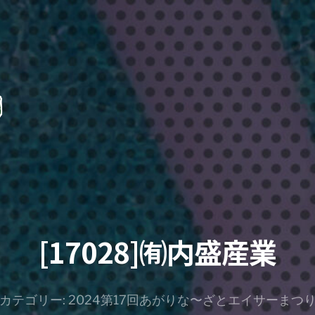
[17028]㈲内盛産業
カテゴリー:
2024第17回あがりな〜ざとエイサーまつ